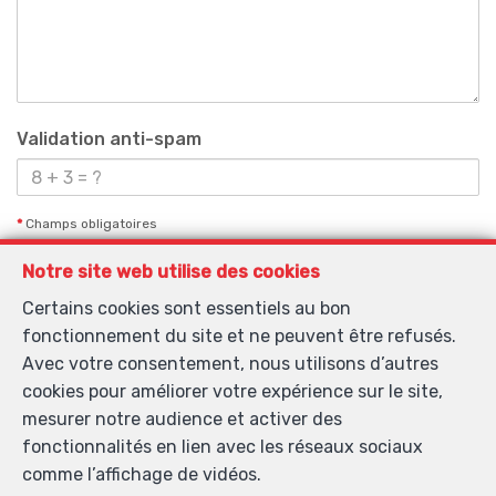
Validation anti-spam
*
Champs obligatoires
Notre site web utilise des cookies
J'accepte de recevoir des informations par email de
l’agence.
Certains cookies sont essentiels au bon
fonctionnement du site et ne peuvent être refusés.
Je souhaite recevoir les newsletters.
Avec votre consentement, nous utilisons d’autres
J'accepte de recevoir des SMS de notification.
cookies pour améliorer votre expérience sur le site,
mesurer notre audience et activer des
fonctionnalités en lien avec les réseaux sociaux
En envoyant ma demande de contact, je déclare
comme l’affichage de vidéos.
accepter que mes données complétées dans ce