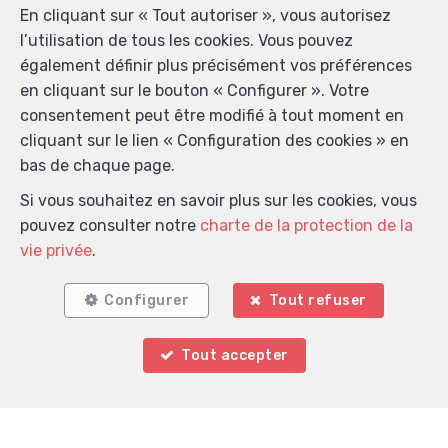
formulaire soient utilisées pour les buts mentionnés ci-
En cliquant sur « Tout autoriser », vous autorisez
dessus par Immo Village ; et ce, en accord avec la
l’utilisation de tous les cookies. Vous pouvez
charte de protection de la vie privée
du site. Je peux à
également définir plus précisément vos préférences
tout moment retirer mon consentement en
en cliquant sur le bouton « Configurer ». Votre
introduisant une demande écrite à l’adresse
consentement peut être modifié à tout moment en
v.vandendorpe@immo-village.be.
cliquant sur le lien « Configuration des cookies » en
bas de chaque page.
Envoyer
Si vous souhaitez en savoir plus sur les cookies, vous
pouvez consulter notre
charte de la protection de la
vie privée
.
Immo Village
Wedekensdriesstraat 8
—
9770 Kruisem
Configurer
Tout refuser
—
TEL.
0497 19 21 04
MOB.
0497 19 21 04
—
Tout accepter
info@immo-village.be
—
Agent immobilier agréé IPI sous le numéro 50 25 75 en
Belgique - N° entreprise : TVA BE-0860 967 446-