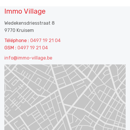
Immo Village
Wedekensdriesstraat 8
9770 Kruisem
Téléphone :
0497 19 21 04
GSM :
0497 19 21 04
info@immo-village.be