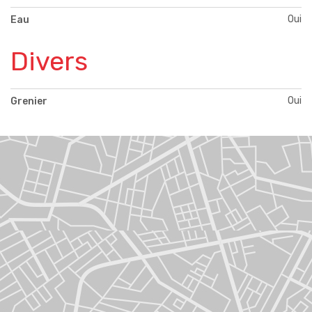
Oui
Eau
Divers
Oui
Grenier