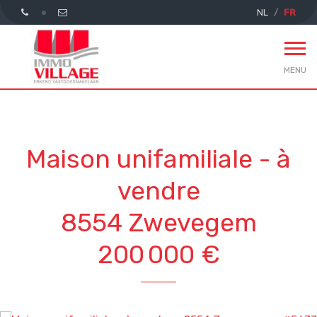
NL
FR
MENU
Maison unifamiliale - à
vendre
8554 Zwevegem
200 000 €