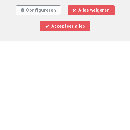
9770 Kruisem
—
TEL.
0497 19 21 04
Configureren
Alles weigeren
MOB.
0497 19 21 04
—
info@immo-village.be
—
Accepteer alles
BIV-erkende vastgoedmakelaar – bemiddelaar in
België, BIV N° 50 25 75 - Ondernemingsnummer : BTW
BE-0860 967 446- Toezichthoudende Autoriteit :
Beroepinstituut van Vastgoedmakelaars
Luxemburgstraat, 16B - 1000 Brussel (+32 2 505 38 50
- info@biv.be) -
www.biv.be
-
Deontologische code
BA en borgstelling via NV AXA Belgium, Troonplein 1,
1000 Brussel (polisnr. 730 390 160 ) Dekking geldt voor
activiteiten die in België worden uitgevoerd
Algemene gebruiksvoorwaarden van de website
Charter privéleven
Cookie configuratie