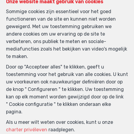
Onze website maakt gebruik van cookies
Ik aanvaard SMS te ontvangen.
Sommige cookies zijn essentieel voor het goed
functioneren van de site en kunnen niet worden
geweigerd. Met uw toestemming gebruiken we
Door mijn verzoek te verzenden geef ik de
andere cookies om uw ervaring op de site te
toestemming dat mijn gegevens die in dit formulier
verbeteren, ons publiek te meten en sociale-
ingevuld zijn gebruikt worden door Immo Village voor
mediafuncties zoals het bekijken van video's mogelijk
hierondervernoemde doeleinden en dit in
te maken.
overeenstemming met het
charter privéleven
van deze
website. Ik kan op elk moment mijn toestemming
Door op "Accepteer alles" te klikken, geeft u
intrekken door een schriftelijke aanvraag in te dienen
toestemming voor het gebruik van alle cookies. U kunt
op volgend e-mailadres: v.vandendorpe@immo-
uw voorkeuren ook nauwkeuriger definiëren door op
village.be.
de knop " Configureren " te klikken. Uw toestemming
kan op elk moment worden gewijzigd door op de link
" Cookie configuratie " te klikken onderaan elke
Verzenden
pagina.
Immo Village
Als u meer wilt weten over cookies, kunt u onze
Wedekensdriesstraat 8
—
charter privéleven
raadplegen.