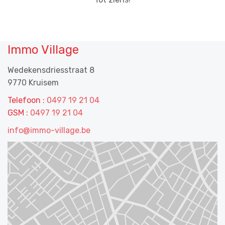
Immo Village
Wedekensdriesstraat 8
9770 Kruisem
Telefoon :
0497 19 21 04
GSM :
0497 19 21 04
info@immo-village.be