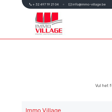
+ 32 497 19 21 04
info@immo-village.be
Vul het 
Immo Village