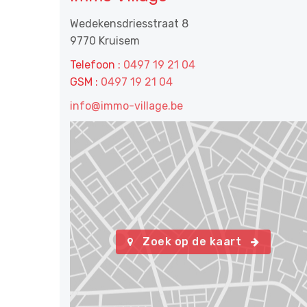
Wedekensdriesstraat 8
9770 Kruisem
Telefoon :
0497 19 21 04
GSM :
0497 19 21 04
info@immo-village.be
Zoek op de kaart