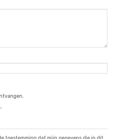
ontvangen.
.
de toestemming dat mijn gegevens die in dit